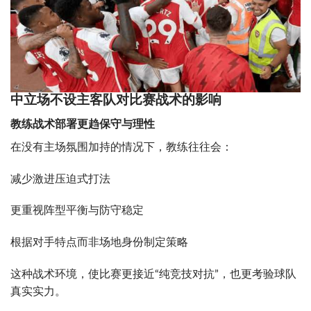
中立场不设主客队对比赛战术的影响
教练战术部署更趋保守与理性
在没有主场氛围加持的情况下，教练往往会：
减少激进压迫式打法
更重视阵型平衡与防守稳定
根据对手特点而非场地身份制定策略
这种战术环境，使比赛更接近“纯竞技对抗”，也更考验球队
真实实力。