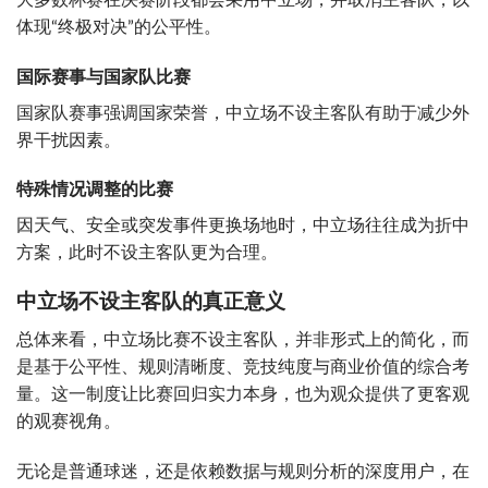
体现“终极对决”的公平性。
国际赛事与国家队比赛
国家队赛事强调国家荣誉，中立场不设主客队有助于减少外
界干扰因素。
特殊情况调整的比赛
因天气、安全或突发事件更换场地时，中立场往往成为折中
方案，此时不设主客队更为合理。
中立场不设主客队的真正意义
总体来看，中立场比赛不设主客队，并非形式上的简化，而
是基于公平性、规则清晰度、竞技纯度与商业价值的综合考
量。这一制度让比赛回归实力本身，也为观众提供了更客观
的观赛视角。
无论是普通球迷，还是依赖数据与规则分析的深度用户，在