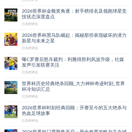
马
技
推
超
潜
术
动
联
力
2026世界杯金靴奖角逐：射手榜排名及领跑球星竞
如
赛
赛
军：
技状态深度盘点
何
事
大
黑
改
影
2026
已关闭评论
角
马
变
响
世
球
队
球
力
界
趋
2026世界杯黑马队崛起：揭秘那些表现破坏的潜力
盘
队
增
杯
势
新星与未来之星
点
战
长
金
深
表
术
2026
已关闭评论
靴
度
现
部
世
奖
研
疲
署？
界
角
曝C罗赛后怒斥裁判：利雅得胜利风波升级，社媒
究：
软
杯
逐：
发声引发联赛关注
大
与
黑
射
数
明
曝
已关闭评论
马
手
据
日
C
队
榜
揭
之
罗
崛
世界杯历史经典绝杀回顾_大力神杯奇迹时刻_世界
排
示
星
赛
起：
杯冷知识汇总
名
特
新
后
揭
及
定
秀
世
已关闭评论
怒
秘
领
球
界
斥
那
跑
队
杯
裁
2026世界杯时刻经典回顾：开赛至今的五大绝杀与
些
球
在
历
判：
热血足球故事
表
星
落
史
利
现
竞
后
2026
已关闭评论
经
雅
破
技
状
世
典
得
坏
状
态
界
绝