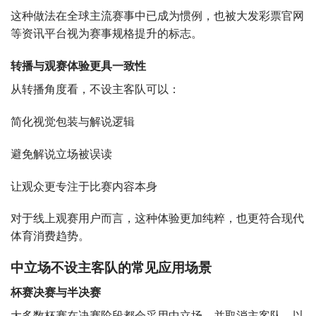
这种做法在全球主流赛事中已成为惯例，也被大发彩票官网
等资讯平台视为赛事规格提升的标志。
转播与观赛体验更具一致性
从转播角度看，不设主客队可以：
简化视觉包装与解说逻辑
避免解说立场被误读
让观众更专注于比赛内容本身
对于线上观赛用户而言，这种体验更加纯粹，也更符合现代
体育消费趋势。
中立场不设主客队的常见应用场景
杯赛决赛与半决赛
大多数杯赛在决赛阶段都会采用中立场，并取消主客队，以