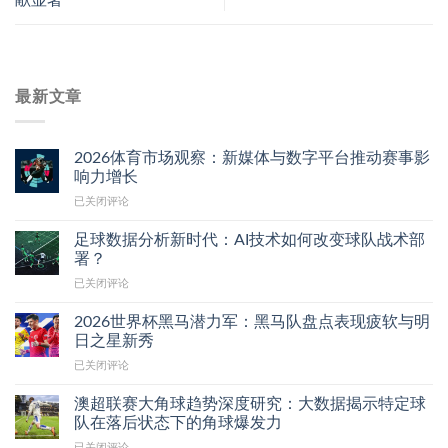
最新文章
2026体育市场观察：新媒体与数字平台推动赛事影
响力增长
2026
已关闭评论
体
育
足球数据分析新时代：AI技术如何改变球队战术部
市
署？
场
足
已关闭评论
观
球
察：
数
新
2026世界杯黑马潜力军：黑马队盘点表现疲软与明
据
媒
日之星新秀
分
体
2026
已关闭评论
析
与
世
新
数
界
时
澳超联赛大角球趋势深度研究：大数据揭示特定球
字
杯
代：
队在落后状态下的角球爆发力
平
黑
AI
台
澳
已关闭评论