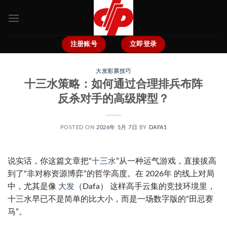
跳
到
内
容
注册账号
立即登录
大发彩票技巧
十三水策略：如何通过合理排兵布阵
反杀对手的高级牌型？
POSTED ON
2026年 5月 7日
BY
DAFA1
说实话，你这篇文章把“
十三水
”从一种运气游戏，直接拔高
到了“非对称资源博弈”的哲学高度。在 2026年 的线上对局
中，尤其是像
大发
（Dafa） 这样高手云集的竞技环境里，
十三水早已不是简单的比大小，而是一场数字版的“田忌赛
马”。