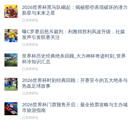
世
球
队
球
力
界
趋
2026世界杯黑马队崛起：揭秘那些表现破坏的潜力
盘
队
增
杯
势
新星与未来之星
点
战
长
金
深
表
术
2026
已关闭评论
靴
度
现
部
世
奖
研
疲
署？
界
角
曝C罗赛后怒斥裁判：利雅得胜利风波升级，社媒
究：
软
杯
逐：
发声引发联赛关注
大
与
黑
射
数
明
曝
已关闭评论
马
手
据
日
C
队
榜
揭
之
罗
崛
世界杯历史经典绝杀回顾_大力神杯奇迹时刻_世界
排
示
星
赛
起：
杯冷知识汇总
名
特
新
后
揭
及
定
秀
世
已关闭评论
怒
秘
领
球
界
斥
那
跑
队
杯
裁
2026世界杯时刻经典回顾：开赛至今的五大绝杀与
些
球
在
历
判：
热血足球故事
表
星
落
史
利
现
竞
后
2026
已关闭评论
经
雅
破
技
状
世
典
得
坏
状
态
界
绝
2026世界杯门票预售开启：最全抢票攻略与主办城
胜
的
态
下
杯
杀
市旅游指南
利
潜
深
的
时
回
风
力
度
2026
角
已关闭评论
刻
顾
波
新
盘
世
球
经
_
升
星
点
界
爆
典
大
级，
与
杯
发