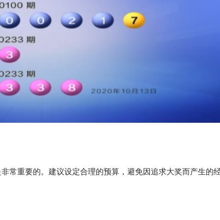
是非常重要的。建议设定合理的预算，避免因追求大奖而产生的