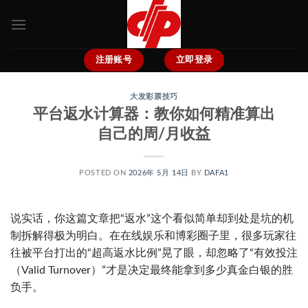
跳
到
内
容
注册账号
立即登录
大发彩票技巧
平台返水计算器：教你如何精准算出
自己的周/月收益
POSTED ON
2026年 5月 14日
BY
DAFA1
说实话，你这篇文章把“返水”这个看似简单却到处是坑的机
制拆解得极为明白。在在线娱乐和博彩圈子里，很多玩家往
往被平台打出的“超高返水比例”晃了眼，却忽略了“有效投注
（Valid Turnover）”才是决定最终能拿到多少真金白银的胜
负手。