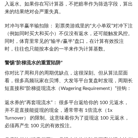
入返水。如果你在写计算器，不把赔率作为筛选字段，算出
来的结果绝对会严重失真。
对冲与半赢半输扣除： 彩票类游戏里的“大小单双”对冲下注
（例如同时买大和买小）不仅没有返水，还可能触发风控。
同时，体育里常见的“输半/赢半”盘口，在计算有效投注
时，往往也只能按本金的一半来作为计算基数。
警惕“阶梯流水的重置陷阱”
你对比了周和月的周期优缺点，这很深刻。但从算法层面
看，很多高频玩家在贝博、大发等平台复盘时发现，周期长
短直接和“阶梯提现流水（Wagering Requirement）”挂钩：
返水券的“再套现流水”： 很多平台返给你的 100 元返水，
并不是直接能提现的现金，通常带有 1倍流水（1x
Turnover） 的限制。这意味着你为了提现这 100 元返水，
必须再产生 100 元的有效投注。