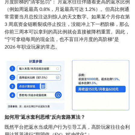
月度阶梯的“清零惩罚”： 月返水往往伴随着更高的返水比例
（例如周返最高 0.8%，月返最高可达 1.2%）。但高比例通
常需要当月总投注达到惊人的天文数字。如果某个月你在第
3 周底资金链断裂或停止投注，没能冲上下一档阶梯，那么
你前三周本可以拿到的高比例就会直接被降档重置。因此，
“宁可拿稳每周的现金流，也不盲目冲月度的高阶梯”是
2026 年职业玩家的常态。
如何用“返水套利思维”反向套路算法？
既然平台把返水当成用户行为引导工具，高阶玩家往往会利
用计算器进行“期望值（EV）对冲优化”：