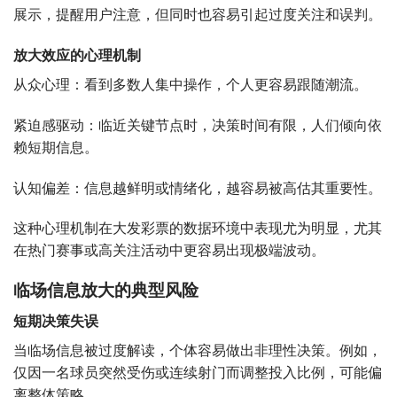
展示，提醒用户注意，但同时也容易引起过度关注和误判。
放大效应的心理机制
从众心理：看到多数人集中操作，个人更容易跟随潮流。
紧迫感驱动：临近关键节点时，决策时间有限，人们倾向依
赖短期信息。
认知偏差：信息越鲜明或情绪化，越容易被高估其重要性。
这种心理机制在大发彩票的数据环境中表现尤为明显，尤其
在热门赛事或高关注活动中更容易出现极端波动。
临场信息放大的典型风险
短期决策失误
当临场信息被过度解读，个体容易做出非理性决策。例如，
仅因一名球员突然受伤或连续射门而调整投入比例，可能偏
离整体策略。