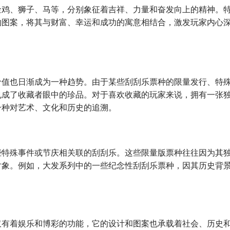
金鸡、狮子、马等，分别象征着吉祥、力量和奋发向上的精神。
物图案，将其与财富、幸运和成功的寓意相结合，激发玩家内心
价值也日渐成为一种趋势。由于某些刮刮乐票种的限量发行、特
也成了收藏者眼中的珍品。对于喜欢收藏的玩家来说，拥有一张
一种对艺术、文化和历史的追溯。
些特殊事件或节庆相关联的刮刮乐。这些限量版票种往往因为其
对象。例如，大发系列中的一些纪念性刮刮乐票种，因其历史背
仅有着娱乐和博彩的功能，它的设计和图案也承载着社会、历史