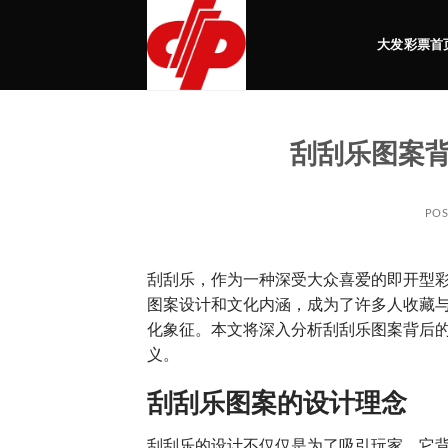
跳
到
大发彩票首
内
容
刮刮乐图案
PO
刮刮乐，作为一种深受大众喜爱的即开型
图案设计和文化内涵，成为了许多人收藏
化象征。本文将深入分析刮刮乐图案背后
义。
刮刮乐图案的设计理念
刮刮乐的设计不仅仅是为了吸引玩家，它