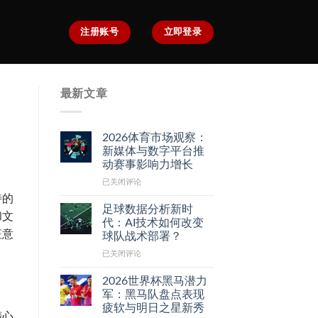
注册账号
立即登录
最新文章
2026体育市场观察：
新媒体与数字平台推
动赛事影响力增长
2026
已关闭评论
体
特的
育
足球数据分析新时
和文
市
代：AI技术如何改变
场
征意
球队战术部署？
观
足
察：
已关闭评论
球
新
数
媒
2026世界杯黑马潜力
据
体
军：黑马队盘点表现
分
与
疲软与明日之星新秀
析
数
精心