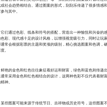
化或社会趋势相结合。通过图案的形式，刮刮乐传递了很多情感
家参与其中。
，它们通过色彩、线条和符号的搭配，营造出一种愉悦和兴奋的
的色彩、现代感十足的设计风格，以增强视觉吸引力，同时让玩
师通常会根据彩票的主题和奖项的级别，精心挑选图案和色调，
深度。
。鲜艳的金色和红色往往象征着好运和财富，绿色和蓝色则传递
乐通常采用金色和红色相结合的设计，这两种色彩不仅代表着财
的精神。
，某些图案可能来源于传统节日、吉祥物或历史符号，这些图案