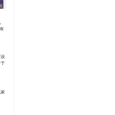
氛
有
案设
对于
玩家