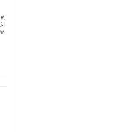
富的
设计
特的