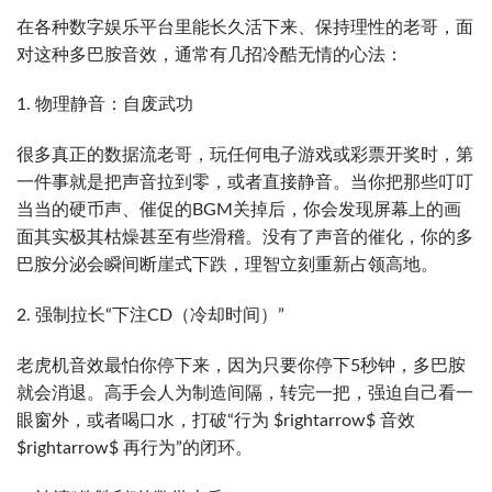
在各种数字娱乐平台里能长久活下来、保持理性的老哥，面
对这种多巴胺音效，通常有几招冷酷无情的心法：
1. 物理静音：自废武功
很多真正的数据流老哥，玩任何电子游戏或彩票开奖时，第
一件事就是把声音拉到零，或者直接静音。当你把那些叮叮
当当的硬币声、催促的BGM关掉后，你会发现屏幕上的画
面其实极其枯燥甚至有些滑稽。没有了声音的催化，你的多
巴胺分泌会瞬间断崖式下跌，理智立刻重新占领高地。
2. 强制拉长“下注CD（冷却时间）”
老虎机音效最怕你停下来，因为只要你停下5秒钟，多巴胺
就会消退。高手会人为制造间隔，转完一把，强迫自己看一
眼窗外，或者喝口水，打破“行为
$rightarrow$
音效
$rightarrow$
再行为”的闭环。