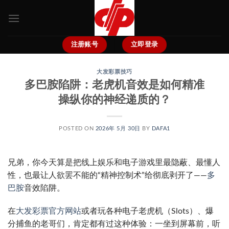
跳
到
内
容
注册账号
立即登录
大发彩票技巧
多巴胺陷阱：老虎机音效是如何精准
操纵你的神经递质的？
POSTED ON
2026年 5月 30日
BY
DAFA1
兄弟，你今天算是把线上娱乐和电子游戏里最隐蔽、最懂人
性，也最让人欲罢不能的“精神控制术”给彻底剥开了——
多
巴胺
音效陷阱。
在
大发彩票官方网站
或者玩各种电子老虎机（Slots）、爆
分捕鱼的老哥们，肯定都有过这种体验：一坐到屏幕前，听