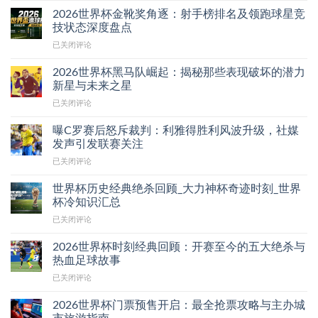
潜
术
动
联
力
2026世界杯金靴奖角逐：射手榜排名及领跑球星竞
如
赛
赛
军：
技状态深度盘点
何
事
大
黑
改
影
2026
已关闭评论
角
马
变
响
世
球
队
球
力
界
趋
2026世界杯黑马队崛起：揭秘那些表现破坏的潜力
盘
队
增
杯
势
新星与未来之星
点
战
长
金
深
表
术
2026
已关闭评论
靴
度
现
部
世
奖
研
疲
署？
界
角
曝C罗赛后怒斥裁判：利雅得胜利风波升级，社媒
究：
软
杯
逐：
发声引发联赛关注
大
与
黑
射
数
明
曝
已关闭评论
马
手
据
日
C
队
榜
揭
之
罗
崛
世界杯历史经典绝杀回顾_大力神杯奇迹时刻_世界
排
示
星
赛
起：
杯冷知识汇总
名
特
新
后
揭
及
定
秀
世
已关闭评论
怒
秘
领
球
界
斥
那
跑
队
杯
裁
2026世界杯时刻经典回顾：开赛至今的五大绝杀与
些
球
在
历
判：
热血足球故事
表
星
落
史
利
现
竞
后
2026
已关闭评论
经
雅
破
技
状
世
典
得
坏
状
态
界
绝
2026世界杯门票预售开启：最全抢票攻略与主办城
胜
的
态
下
杯
杀
利