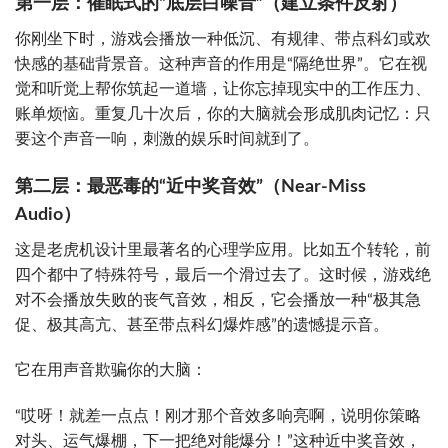
第一层：催眠式的“底层白噪音”（建立条件反射）
你刚坐下时，游戏会播放一种低沉、有规律、带点科幻或欢
快感的基础背景音。这种声音的作用是“隔绝世界”。它在视
觉和听觉上帮你筑起一道墙，让你忘掉现实中的工作压力、
账单烦恼。重复几十次后，你的大脑就会形成肌肉记忆：只
要这个声音一响，刺激的娱乐时间就到了。
第二层：最恶毒的“近中奖音效”（Near-Miss
Audio）
这是老虎机设计里最著名的心理学应用。比如五个转轮，前
四个都中了特殊符号，最后一个滑过去了。这时候，游戏绝
对不会播放失败的丧气音效，相反，它会播放一种“极其急
促、极其高亢、甚至带点科幻爆炸感”的遗憾提示音。
它在用声音欺骗你的大脑：
“哎呀！就差一点点！刚才那个音效多响亮啊，说明你策略
对头、运气爆棚，下一把绝对能爆分！”这种近中奖音效，