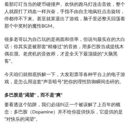
着那叮叮当当的硬币碰撞声、欢快的跑马灯连击音效，整个
人就跟打了鸡血一样兴奋，手指不由自主地疯狂点击旋转，
停都停不下来。甚至就算退出了游戏，脑子里还整天回荡着
那个中奖时的魔性BGM。
很多老哥以为自己玩的是画面和倍率，但说句最实在的大白
话：你其实是被那套“精修过”的音效，用多巴胺当成提线木
偶在溜。老虎机的音效师，才是全天下最顶级的“大脑黑
客”。
今天咱们就彻底拆解一下，大发彩票等各种平台上的电子游
戏，是怎么用这套“声音暗号”把你的理性防御瞬间击碎的。
多巴胺是“渴望”，而不是“爽”
要看透这个陷阱，我们必须纠正一个被误解了上百年的概
念：多巴胺（Dopamine）并不给你提供快乐，它提供的是
“对快乐的渴望”。