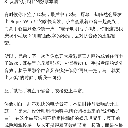
3. 认清“伪胜利”的数学本质
有时候你下注了10块，最后中了2块。屏幕上却依然会爆发
出“Super Win！”的欢快音效。小白会跟着声音一起高兴，
而高手心里只会冷笑一声：“老子明明亏了8块，你搁这跟我
庆祝个毛线？”用账面数字的冷酷，去对抗音效的虚假繁
荣。
所以，兄弟，下一次当你点开大发彩票官方网站或者任何电
子游戏，耳朵里充斥着那些让人浑身过电、手指发痒的爆分
音效，脑子里那个声音又在疯狂催你“再转一把，马上就要
出大奖”的时候，听我一句劝：
反手就把手机点个静音，或者戴上耳塞。
你要明白，那串欢快的电子音符，不是财神爷敲响的开工
鼓，而是大厂设计师用行为科学精心调校出来的“钱包收割
曲”。在这个由算法和不确定性编织的娱乐世界里，真正的
成熟和掌控感，从来不是跟着音效的节奏一起嗨，而是在最