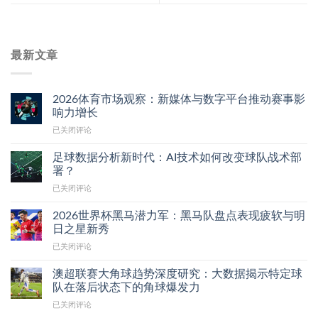
最新文章
2026体育市场观察：新媒体与数字平台推动赛事影
响力增长
2026
已关闭评论
体
育
足球数据分析新时代：AI技术如何改变球队战术部
市
署？
场
足
已关闭评论
观
球
察：
数
新
2026世界杯黑马潜力军：黑马队盘点表现疲软与明
据
媒
日之星新秀
分
体
2026
已关闭评论
析
与
世
新
数
界
时
澳超联赛大角球趋势深度研究：大数据揭示特定球
字
杯
代：
队在落后状态下的角球爆发力
平
黑
AI
台
澳
已关闭评论
马
技
推
超