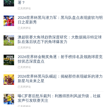
市
署？
场
足
已关闭评论
观
球
察：
数
新
2026世界杯黑马潜力军：黑马队盘点表现疲软与明
据
媒
日之星新秀
分
体
2026
已关闭评论
析
与
世
新
数
界
时
澳超联赛大角球趋势深度研究：大数据揭示特定球
字
杯
代：
队在落后状态下的角球爆发力
平
黑
AI
台
澳
已关闭评论
马
技
推
超
潜
术
动
联
力
2026世界杯金靴奖角逐：射手榜排名及领跑球星竞
如
赛
赛
军：
技状态深度盘点
何
事
大
黑
改
影
2026
已关闭评论
角
马
变
响
世
球
队
球
力
界
趋
2026世界杯黑马队崛起：揭秘那些表现破坏的潜力
盘
队
增
杯
势
新星与未来之星
点
战
长
金
深
表
术
2026
已关闭评论
靴
度
现
部
世
奖
研
疲
署？
界
角
曝C罗赛后怒斥裁判：利雅得胜利风波升级，社媒
究：
软
杯
逐：
发声引发联赛关注
大
与
黑
射
数
明
曝
已关闭评论
马