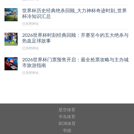
手
据
日
C
队
榜
揭
之
罗
崛
世界杯历史经典绝杀回顾_大力神杯奇迹时刻_世界
排
示
星
赛
起：
杯冷知识汇总
名
特
新
后
揭
及
定
秀
世
已关闭评论
怒
秘
领
球
界
斥
那
跑
队
杯
裁
2026世界杯时刻经典回顾：开赛至今的五大绝杀与
些
球
在
历
判：
热血足球故事
表
星
落
史
利
现
竞
后
2026
已关闭评论
经
雅
破
技
状
世
典
得
坏
状
态
界
绝
2026世界杯门票预售开启：最全抢票攻略与主办城
胜
的
态
下
杯
杀
市旅游指南
利
潜
深
的
时
回
风
力
度
2026
角
已关闭评论
刻
顾
波
新
盘
世
球
经
_
升
星
点
界
爆
典
大
级，
与
杯
发
回
力
社
未
门
力
顾：
神
媒
来
票
开
杯
发
之
预
赛
奇
声
星
售
至
星空体育
迹
引
开
今
时
发
半岛体育
启：
的
刻
联
BOB体育
最
五
_
赛
全
大
韦德
世
关
抢