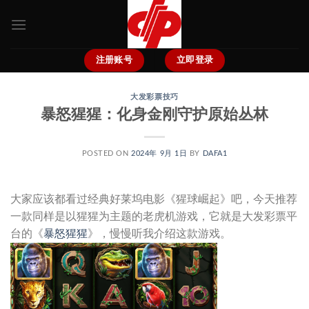
跳
到
内
容
注册账号
立即登录
大发彩票技巧
暴怒猩猩：化身金刚守护原始丛林
POSTED ON
2024年 9月 1日
BY
DAFA1
大家应该都看过经典好莱坞电影《猩球崛起》吧，今天推荐
一款同样是以猩猩为主题的老虎机游戏，它就是大发彩票平
台的《
暴怒猩猩
》，慢慢听我介绍这款游戏。