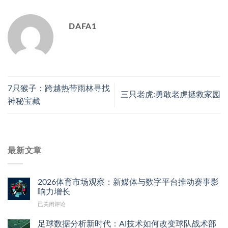
DAFA1
7只猴子：跨越热带雨林寻找
三只老虎:勇敢老虎拯救家园
神秘宝藏
最新文章
2026体育市场观察：新媒体与数字平台推动赛事影
响力增长
2026
已关闭评论
体
育
足球数据分析新时代：AI技术如何改变球队战术部