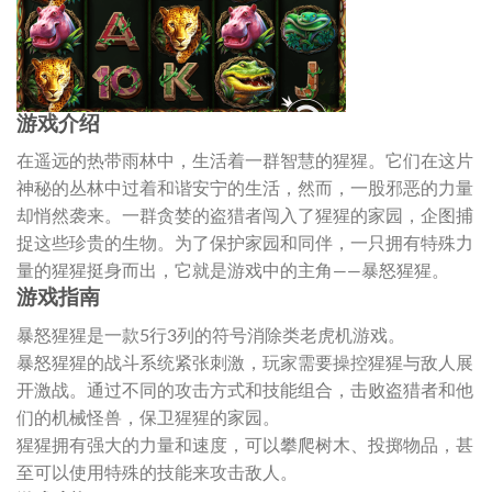
游戏介绍
在遥远的热带雨林中，生活着一群智慧的猩猩。它们在这片
神秘的丛林中过着和谐安宁的生活，然而，一股邪恶的力量
却悄然袭来。一群贪婪的盗猎者闯入了猩猩的家园，企图捕
捉这些珍贵的生物。为了保护家园和同伴，一只拥有特殊力
量的猩猩挺身而出，它就是游戏中的主角——暴怒猩猩。
游戏指南
暴怒猩猩是一款5行3列的符号消除类老虎机游戏。
暴怒猩猩的战斗系统紧张刺激，玩家需要操控猩猩与敌人展
开激战。通过不同的攻击方式和技能组合，击败盗猎者和他
们的机械怪兽，保卫猩猩的家园。
猩猩拥有强大的力量和速度，可以攀爬树木、投掷物品，甚
至可以使用特殊的技能来攻击敌人。